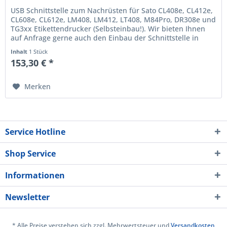
USB Schnittstelle zum Nachrüsten für Sato CL408e, CL412e,
CL608e, CL612e, LM408, LM412, LT408, M84Pro, DR308e und
TG3xx Etikettendrucker (Selbsteinbau!). Wir bieten Ihnen
auf Anfrage gerne auch den Einbau der Schnittstelle in
Ihren...
Inhalt
1 Stück
153,30 € *
Merken
Service Hotline
Shop Service
Informationen
Newsletter
* Alle Preise verstehen sich zzgl. Mehrwertsteuer und
Versandkosten