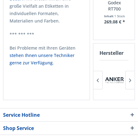
Godex
Godex
große Vielfalt an Etiketten in
RT700i Pro
RT700
individuellen Formaten,
Etikettendrucker
Etikettendrucker
Inhalt
1 Stück
Inhalt
1 Stück
Materialien und Farben.
472,93 € *
269,08 € *
*** *** ***
Bei Probleme mit Ihren Geräten
Hersteller
stehen Ihnen unsere Techniker
gerne zur Verfügung
.
Service Hotline
Shop Service