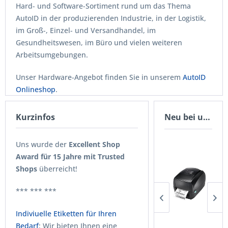
Hard- und Software-Sortiment rund um das Thema
AutoID in der produzierenden Industrie, in der Logistik,
im Groß-, Einzel- und Versandhandel, im
Gesundheitswesen, im Büro und vielen weiteren
Arbeitsumgebungen.
Unser Hardware-Angebot finden Sie in unserem
AutoID
Onlineshop
.
Wenn Sie ausführliche Information zu unserem
Kurzinfos
Neu bei uns
umfangreichen Software-Portfolio wünschen, besuchen
Sie uns doch auf unserer
Homepage
oder rufen Sie uns
Uns wurde der
Excellent Shop
an unter
+49 (0) 6692 202 29-0
.
Award für 15 Jahre mit Trusted
Shops
überreicht!
Natürlich beantworten wir auch gerne Ihre Anfragen per
eMail an
info@altenbrand.de
.
*** *** ***
Indiviuelle Etiketten für Ihren
Bedarf
: Wir bieten Ihnen eine