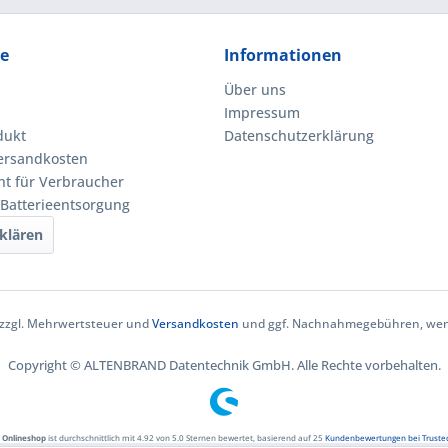
ce
Informationen
Über uns
Impressum
dukt
Datenschutzerklärung
Versandkosten
ht für Verbraucher
 Batterieentsorgung
klären
h zzgl. Mehrwertsteuer und
Versandkosten
und ggf. Nachnahmegebühren, wenn
Copyright © ALTENBRAND Datentechnik GmbH. Alle Rechte vorbehalten.
 Onlineshop
ist durchschnittlich mit
4.92
von
5.0
Sternen bewertet, basierend auf
25
Kundenbewertungen bei Truste