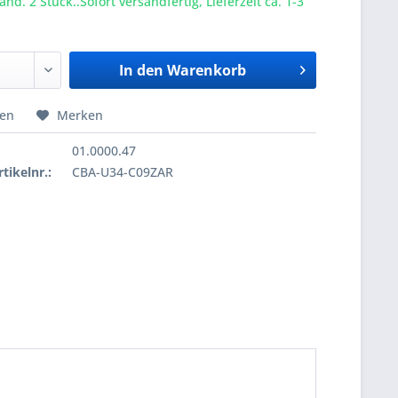
nd. 2 Stück..Sofort versandfertig, Lieferzeit ca. 1-3
In den
Warenkorb
hen
Merken
01.0000.47
tikelnr.:
CBA-U34-C09ZAR