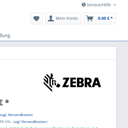
Service/Hilfe
Mein Konto
0,00 € *
llung
€ *
k
,
zzgl. Versandkosten
19% USt.,
zzgl. Versandkosten
)