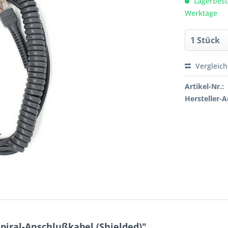
Lagerbesta
Werktage
Vergleic
Artikel-Nr.:
Hersteller-Ar
piral-Anschlußkabel (Shielded)"