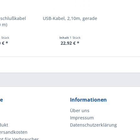
nschlußkabel
USB-Kabel, 2,10m, gerade
0 m)
1 Stück
Inhalt
1 Stück
 € *
22,92 € *
ce
Informationen
Über uns
Impressum
dukt
Datenschutzerklärung
Versandkosten
ht für Verbraucher