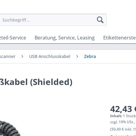
teil-Service
Beratung, Service, Leasing
Etikettenerste
scanner
USB Anschlusskabel
Zebra
ßkabel (Shielded)
42,43 
Inhalt:
1 Stüc
zzgl. 19% USt.
(50,49 € inkl. 