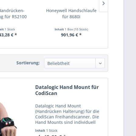
Handrücken-
Honeywell Handschlaufe
Honeywell G
ng für RS2100
für 8680i
8
alt
1 Stück
Inhalt
1 Box (10 Stück)
Inhalt
1 B
43,28 € *
901,96 € *
431,
Sortierung:
Datalogic Hand Mount für
CodiScan
Datalogic Hand Mount
(Handrücken Halterung) für die
CodiScan Freihandscanner. Die
Hand Mounts sind individuell
größenverstellbar und können
Inhalt
1 Stück
optional an der rechten oder