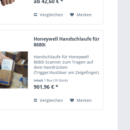
ab 42,60 € *
linken Hand getragen werden.
Preise in Euro zzgl. Mwst. Irrtum
und...
Vergleichen
Merken
Honeywell Handschlaufe für
8680i
Handschlaufe für Honeywell
8680i Scanner zum Tragen auf
dem Handrücken
(Trigger/Auslöser am Zeigefinger).
Preise in Euro zzgl. Mwst. Irrtum
Inhalt
1 Box (10 Stück)
und Preisänderung vorbehalten.
901,96 € *
Vergleichen
Merken