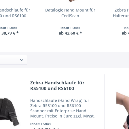
andschlaufe für
Datalogic Hand Mount für
Zebra 
0 und RS6100
CodiScan
Halteru
nhalt
1 Stück
Inhalt
1 Stück
Inh
 38,79 € *
ab 42,60 € *
ab 
Zebra Handschlaufe für
RS5100 und RS6100
Handschlaufe (Hand Wrap) für
Zebra RS5100 und RS6100
Scanner mit Enterprise Hand
Mount. Preise in Euro zzgl. Mwst.
Irrtum und Preisänderung
Inhalt
1 Stück
vorbehalten.