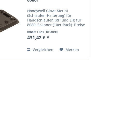
8680i
Honeywell Glove Mount
(Schlaufen-Halterung) für
Handschlaufen (RH und LH) für
8680i Scanner (10er Pack). Preise
in Euro zzgl. Mwst. Irrtum und
Inhalt
1 Box (10 Stück)
Preisänderung vorbehalten.
431,42 € *
Vergleichen
Merken