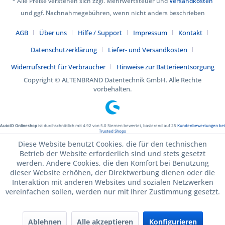
* Alle Preise verstehen sich zzgl. Mehrwertsteuer und
Versandkosten
und ggf. Nachnahmegebühren, wenn nicht anders beschrieben
AGB
Über uns
Hilfe / Support
Impressum
Kontakt
Datenschutzerklärung
Liefer- und Versandkosten
Widerrufsrecht für Verbraucher
Hinweise zur Batterieentsorgung
Copyright © ALTENBRAND Datentechnik GmbH. Alle Rechte
vorbehalten.
AutoID Onlineshop
ist durchschnittlich mit
4.92
von
5.0
Sternen bewertet, basierend auf
25
Kundenbewertungen bei
Trusted Shops
Diese Website benutzt Cookies, die für den technischen
Betrieb der Website erforderlich sind und stets gesetzt
werden. Andere Cookies, die den Komfort bei Benutzung
dieser Website erhöhen, der Direktwerbung dienen oder die
Interaktion mit anderen Websites und sozialen Netzwerken
vereinfachen sollen, werden nur mit Ihrer Zustimmung gesetzt.
Ablehnen
Alle akzeptieren
Konfigurieren