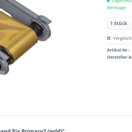
Lagerbesta
Werktage
Vergleic
Artikel-Nr.:
Hersteller-Ar
and für Primacy2 (gold)"