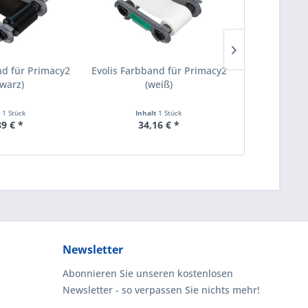
nd für Primacy2
Evolis Farbband für Primacy2
Evolis Farbb
hwarz)
(weiß)
(s
t
1 Stück
Inhalt
1 Stück
Inha
89 € *
34,16 € *
71
Newsletter
Abonnieren Sie unseren kostenlosen
Newsletter - so verpassen Sie nichts mehr!