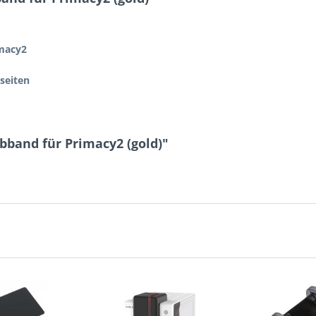
macy2
nseiten
bband für Primacy2 (gold)"