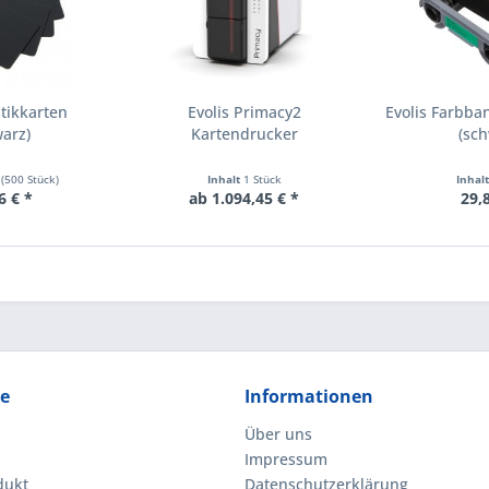
stikkarten
Evolis Primacy2
Evolis Farbba
arz)
Kartendrucker
(sc
 (500 Stück)
Inhalt
1 Stück
Inhal
6 € *
ab 1.094,45 € *
29,
ce
Informationen
Über uns
Impressum
dukt
Datenschutzerklärung