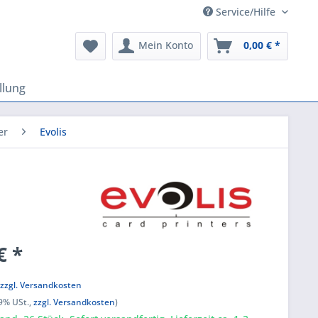
Service/Hilfe
Mein Konto
0,00 € *
llung
er
Evolis
€ *
k
,
zzgl. Versandkosten
19% USt.,
zzgl. Versandkosten
)