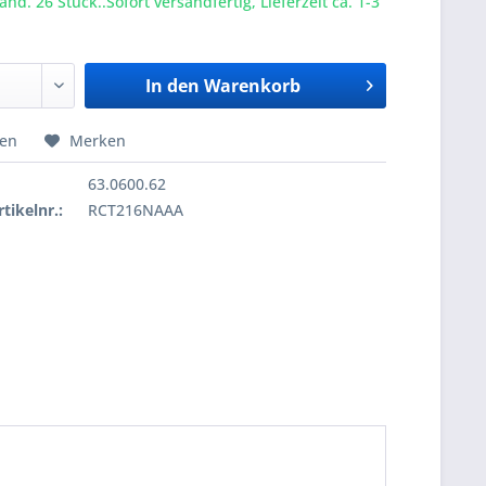
nd. 26 Stück..Sofort versandfertig, Lieferzeit ca. 1-3
In den
Warenkorb
hen
Merken
63.0600.62
tikelnr.:
RCT216NAAA