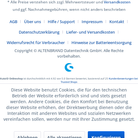
* Alle Preise verstehen sich zzgl. Mehrwertsteuer und
Versandkosten
und ggf. Nachnahmegebühren, wenn nicht anders beschrieben
AGB
Über uns
Hilfe / Support
Impressum
Kontakt
Datenschutzerklärung
Liefer- und Versandkosten
Widerrufsrecht für Verbraucher
Hinweise zur Batterieentsorgung
Copyright © ALTENBRAND Datentechnik GmbH. Alle Rechte
vorbehalten.
AutoID Onlineshop
ist durchschnittlich mit
4.92
von
5.0
Sternen bewertet, basierend auf
25
Kundenbewertungen bei
Trusted Shops
Diese Website benutzt Cookies, die für den technischen
Betrieb der Website erforderlich sind und stets gesetzt
werden. Andere Cookies, die den Komfort bei Benutzung
dieser Website erhöhen, der Direktwerbung dienen oder die
Interaktion mit anderen Websites und sozialen Netzwerken
vereinfachen sollen, werden nur mit Ihrer Zustimmung gesetzt.
Ablehnen
Alle akzeptieren
Konfigurieren