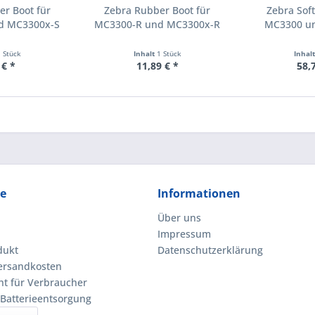
r Boot für
Zebra Rubber Boot für
Zebra Soft
d MC3300x-S
MC3300-R und MC3300x-R
MC3300 u
1 Stück
Inhalt
1 Stück
Inhal
 € *
11,89 € *
58,
ce
Informationen
Über uns
Impressum
dukt
Datenschutzerklärung
Versandkosten
ht für Verbraucher
 Batterieentsorgung