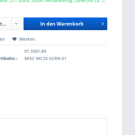
nd. 211 Stück..Sofort versandfertig, Lieferzeit ca. 1-
In den
Warenkorb
hen
Merken
01.3301.84
tikelnr.:
MISC-MC33-SCRN-01