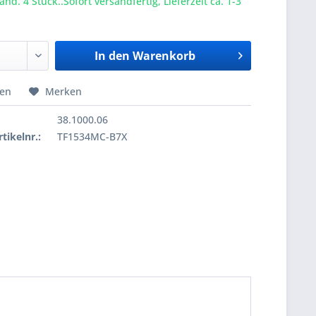
nd. 4 Stück..Sofort versandfertig, Lieferzeit ca. 1-3
In den
Warenkorb
hen
Merken
38.1000.06
tikelnr.:
TF1534MC-B7X