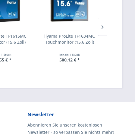
ite TF1615MC
iiyama ProLite TF1634MC
iiyama Pro
r (15,6 Zoll)
Touchmonitor (15,6 Zoll)
Touchmoni
t
1 Stück
Inhalt
1 Stück
Inha
55 € *
500,12 € *
476
Newsletter
Abonnieren Sie unseren kostenlosen
Newsletter - so verpassen Sie nichts mehr!