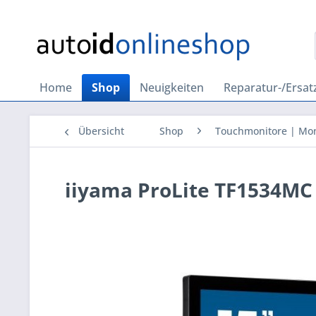
Home
Shop
Neuigkeiten
Reparatur-/Ersatz
Übersicht
Shop
Touchmonitore | Mon
iiyama ProLite TF1534MC 