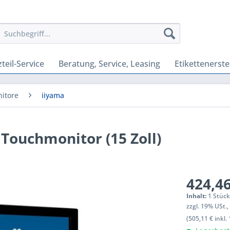
teil-Service
Beratung, Service, Leasing
Etikettenerste
itore
iiyama
Touchmonitor (15 Zoll)
424,46
Inhalt:
1 Stüc
zzgl. 19% USt.
(505,11 € inkl.