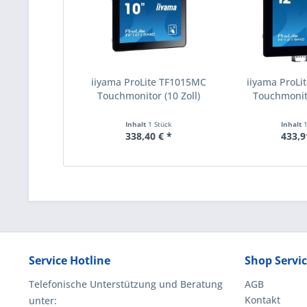
iiyama ProLite TF1015MC
iiyama ProL
Touchmonitor (10 Zoll)
Touchmonito
Inhalt
1 Stück
Inhalt
338,40 € *
433,9
Service Hotline
Shop Servi
Telefonische Unterstützung und Beratung
AGB
Kontakt
unter: