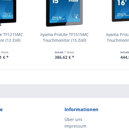
ite TF1215MC
iiyama ProLite TF1515MC
iiyama ProL
r (12 Zoll)
Touchmonitor (15 Zoll)
Touchmonito
1 Stück
Inhalt
1 Stück
Inhal
1 € *
386,62 € *
444,
ce
Informationen
Über uns
Impressum