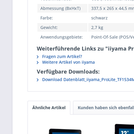
Abmessung (BxHxT)
337,5 x 265 x 44,5 m
Farbe:
schwarz
Gewicht:
2,7 kg
Anwendungsgebiete:
Point-Of-Sale (POS/V
Weiterführende Links zu "iiyama Pr
Fragen zum Artikel?
Weitere Artikel von iiyama
Verfügbare Downloads:
Download Datenblatt_iiyama_ProLite_TF1534
Ähnliche Artikel
Kunden haben sich ebenfal