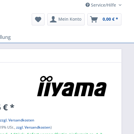
Service/Hilfe
Mein Konto
0,00 € *
llung
 € *
k
,
zzgl. Versandkosten
 19% USt.,
zzgl. Versandkosten
)