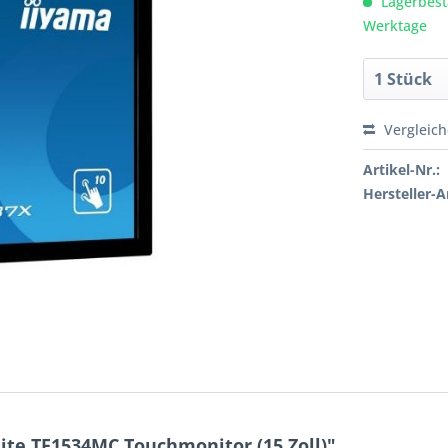
Lagerbesta
Werktage
Vergleic
Artikel-Nr.:
Hersteller-Ar
ite TF1534MC Touchmonitor (15 Zoll)"