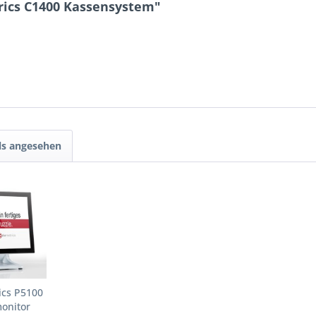
rics C1400 Kassensystem"
ls angesehen
ics P5100
onitor