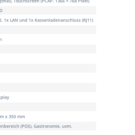
gonal), Touchscreen (PCAP, 1366 × 768 Pixel)
SD
2, 1x LAN und 1x Kassenladenanschluss (RJ11)
m
splay
mm x 350 mm
enbereich (POS), Gastronomie, uvm.