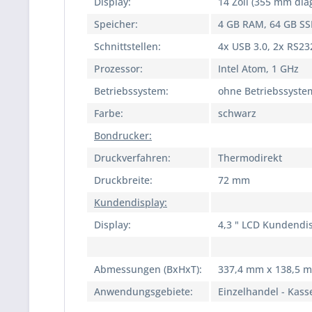
Display:
14 Zoll (355 mm dia
Speicher:
4 GB RAM, 64 GB S
Schnittstellen:
4x USB 3.0, 2x RS23
Prozessor:
Intel Atom, 1 GHz
Betriebssystem:
ohne Betriebssyste
Farbe:
schwarz
Bondrucker:
Druckverfahren:
Thermodirekt
Druckbreite:
72 mm
Kundendisplay:
Display:
4,3 " LCD Kundendi
Abmessungen (BxHxT):
337,4 mm x 138,5 
Anwendungsgebiete:
Einzelhandel - Kass