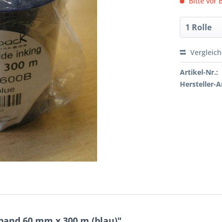
Bitte vor 
Vergleic
Artikel-Nr.:
Hersteller-Ar
and 60 mm x 300 m (blau)"