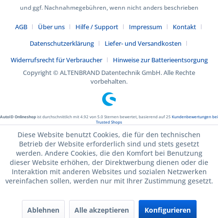
und ggf. Nachnahmegebühren, wenn nicht anders beschrieben
AGB
Über uns
Hilfe / Support
Impressum
Kontakt
Datenschutzerklärung
Liefer- und Versandkosten
Widerrufsrecht für Verbraucher
Hinweise zur Batterieentsorgung
Copyright © ALTENBRAND Datentechnik GmbH. Alle Rechte
vorbehalten.
AutoID Onlineshop
ist durchschnittlich mit
4.92
von
5.0
Sternen bewertet, basierend auf
25
Kundenbewertungen bei
Trusted Shops
Diese Website benutzt Cookies, die für den technischen
Betrieb der Website erforderlich sind und stets gesetzt
werden. Andere Cookies, die den Komfort bei Benutzung
dieser Website erhöhen, der Direktwerbung dienen oder die
Interaktion mit anderen Websites und sozialen Netzwerken
vereinfachen sollen, werden nur mit Ihrer Zustimmung gesetzt.
Ablehnen
Alle akzeptieren
Konfigurieren