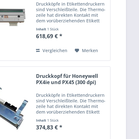
Druckköpfe in Etikettendruckern
sind Verschleißteile. Die Thermo­
zeile hat direkten Kontakt mit
dem vorüberziehenden Etikett
oder dem Farbband und
Inhalt
1 Stück
unterliegt so im Laufe der Zeit
618,69 € *
einem stetigen Abrieb. Wird der
Ausdruck schwach oder...
Vergleichen
Merken
Druckkopf für Honeywell
PX4ie und PX45 (300 dpi)
Druckköpfe in Etikettendruckern
sind Verschleißteile. Die Thermo­
zeile hat direkten Kontakt mit
dem vorüberziehenden Etikett
oder dem Farbband und
Inhalt
1 Stück
unterliegt so im Laufe der Zeit
374,83 € *
einem stetigen Abrieb. Wird der
Ausdruck schwach oder...