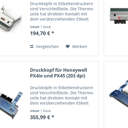
Druckköpfe in Etikettendruckern
sind Verschleißteile. Die Thermo­
zeile hat direkten Kontakt mit
dem vorüberziehenden Etikett
oder dem Farbband und
Inhalt
1 Stück
unterliegt so im Laufe der Zeit
194,70 € *
einem stetigen Abrieb. Wird der
Ausdruck schwach oder...
Vergleichen
Merken
Druckkopf für Honeywell
PX4ie und PX45 (203 dpi)
Druckköpfe in Etikettendruckern
sind Verschleißteile. Die Thermo­
zeile hat direkten Kontakt mit
dem vorüberziehenden Etikett
oder dem Farbband und
Inhalt
1 Stück
unterliegt so im Laufe der Zeit
355,99 € *
einem stetigen Abrieb. Wird der
Ausdruck schwach oder...