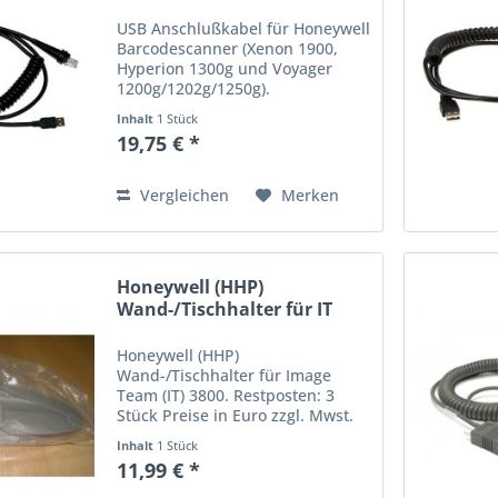
USB Anschlußkabel für Honeywell
Barcodescanner (Xenon 1900,
Hyperion 1300g und Voyager
1200g/1202g/1250g).
Eigenschaften: 3,0 m, Typ A,
Inhalt
1 Stück
gedreht, schwarz (5V Host Power)
19,75 € *
Preise in Euro zzgl. Mwst. Irrtum
und Preisänderung vorbehalten.
Vergleichen
Merken
Honeywell (HHP)
Wand-/Tischhalter für IT
3800
Honeywell (HHP)
Wand-/Tischhalter für Image
Team (IT) 3800. Restposten: 3
Stück Preise in Euro zzgl. Mwst.
Irrtum und Preisänderung
Inhalt
1 Stück
vorbehalten.
11,99 € *