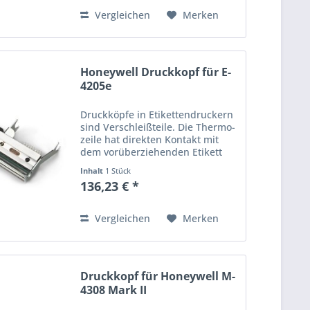
Vergleichen
Merken
Honeywell Druckkopf für E-
4205e
Druckköpfe in Etikettendruckern
sind Verschleißteile. Die Thermo­
zeile hat direkten Kontakt mit
dem vorüberziehenden Etikett
oder dem Farbband und
Inhalt
1 Stück
unterliegt so im Laufe der Zeit
136,23 € *
einem stetigen Abrieb. Wird der
Ausdruck schwach oder...
Vergleichen
Merken
Druckkopf für Honeywell M-
4308 Mark II