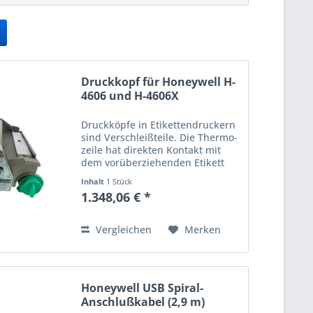
Druckkopf für Honeywell H-
4606 und H-4606X
Druckköpfe in Etikettendruckern
sind Verschleißteile. Die Thermo­
zeile hat direkten Kontakt mit
dem vorüberziehenden Etikett
oder dem Farbband und
Inhalt
1 Stück
unterliegt so im Laufe der Zeit
1.348,06 € *
einem stetigen Abrieb. Wird der
Ausdruck schwach oder...
Vergleichen
Merken
Honeywell USB Spiral-
Anschlußkabel (2,9 m)