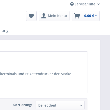
Service/Hilfe
Mein Konto
0,00 € *
llung
lterminals und Etikettendrucker der Marke
Sortierung: