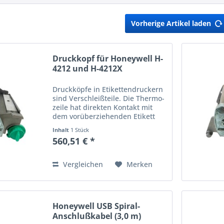
Vorherige Artikel laden
Druckkopf für Honeywell H-
4212 und H-4212X
Druckköpfe in Etikettendruckern
sind Verschleißteile. Die Thermo­
zeile hat direkten Kontakt mit
dem vorüberziehenden Etikett
oder dem Farbband und
Inhalt
1 Stück
unterliegt so im Laufe der Zeit
560,51 € *
einem stetigen Abrieb. Wird der
Ausdruck schwach oder...
Vergleichen
Merken
Honeywell USB Spiral-
Anschlußkabel (3,0 m)