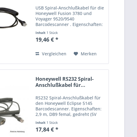
USB Spiral-Anschlußkabel für die
Honeywell Fusion 3780 und
Voyager 9520/9540
Barcodescanner . Eigenschaften:
2,90 m, Typ A, gedreht, schwarz
Inhalt
1 Stück
(Host Power) Preise in Euro zzgl.
19,46 € *
Mwst. Irrtum und Preisänderung
vorbehalten.
Vergleichen
Merken
Honeywell RS232 Spiral-
Anschlußkabel für...
RS232 Spiral-Anschlußkabel für
den Honeywell Eclipse 5145
Barcodescanner. Eigenschaften:
2,9 m, DB9 femal, gedreht (5V
external Power) Bitte beachten
Inhalt
1 Stück
Sie, dass Sie dieses Kabel nur bei
17,84 € *
den Honeywell Eclipse 5145
Scannern verwenden...