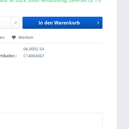
nd. 40 Stück..Sofort versandfertig, Lieferzeit ca. 1-3
In den
Warenkorb
hen
Merken
06.0002.54
tikelnr.:
C14004067