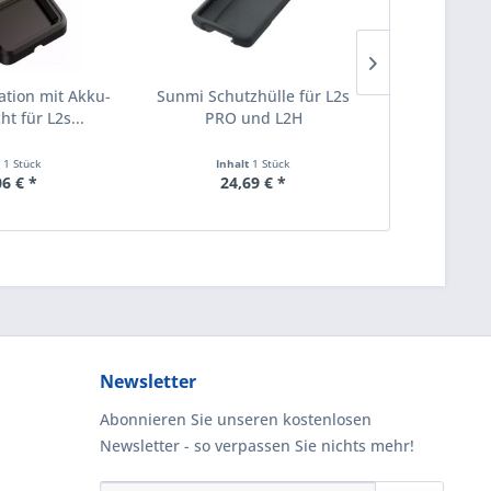
tion mit Akku-
Sunmi Schutzhülle für L2s
Sunmi Hands
t für L2s...
PRO und L2H
PRO 
t
1 Stück
Inhalt
1 Stück
Inha
06 € *
24,69 € *
4,
Newsletter
Abonnieren Sie unseren kostenlosen
Newsletter - so verpassen Sie nichts mehr!