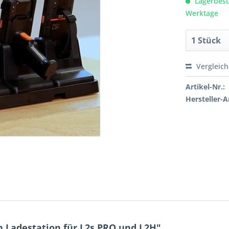
Lagerbesta
Werktage
Vergleic
Artikel-Nr.:
Hersteller-Ar
 Ladestation für L2s PRO und L2H"