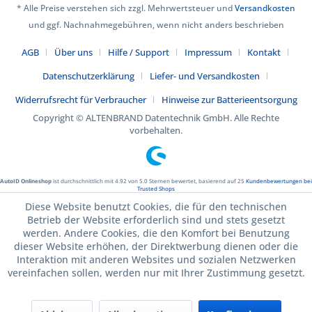
* Alle Preise verstehen sich zzgl. Mehrwertsteuer und
Versandkosten
und ggf. Nachnahmegebühren, wenn nicht anders beschrieben
AGB
Über uns
Hilfe / Support
Impressum
Kontakt
Datenschutzerklärung
Liefer- und Versandkosten
Widerrufsrecht für Verbraucher
Hinweise zur Batterieentsorgung
Copyright © ALTENBRAND Datentechnik GmbH. Alle Rechte
vorbehalten.
AutoID Onlineshop
ist durchschnittlich mit
4.92
von
5.0
Sternen bewertet, basierend auf
25
Kundenbewertungen bei
Trusted Shops
Diese Website benutzt Cookies, die für den technischen
Betrieb der Website erforderlich sind und stets gesetzt
werden. Andere Cookies, die den Komfort bei Benutzung
dieser Website erhöhen, der Direktwerbung dienen oder die
Interaktion mit anderen Websites und sozialen Netzwerken
vereinfachen sollen, werden nur mit Ihrer Zustimmung gesetzt.