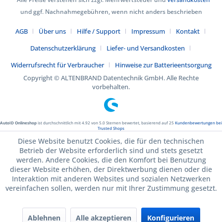
und ggf. Nachnahmegebühren, wenn nicht anders beschrieben
AGB
Über uns
Hilfe / Support
Impressum
Kontakt
Datenschutzerklärung
Liefer- und Versandkosten
Widerrufsrecht für Verbraucher
Hinweise zur Batterieentsorgung
Copyright © ALTENBRAND Datentechnik GmbH. Alle Rechte
vorbehalten.
AutoID Onlineshop
ist durchschnittlich mit
4.92
von
5.0
Sternen bewertet, basierend auf
25
Kundenbewertungen bei
Trusted Shops
Diese Website benutzt Cookies, die für den technischen
Betrieb der Website erforderlich sind und stets gesetzt
werden. Andere Cookies, die den Komfort bei Benutzung
dieser Website erhöhen, der Direktwerbung dienen oder die
Interaktion mit anderen Websites und sozialen Netzwerken
vereinfachen sollen, werden nur mit Ihrer Zustimmung gesetzt.
Ablehnen
Alle akzeptieren
Konfigurieren