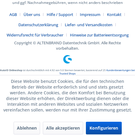
und ggf. Nachnahmegebühren, wenn nicht anders beschrieben
AGB
Über uns
Hilfe / Support
Impressum
Kontakt
Datenschutzerklärung
Liefer- und Versandkosten
Widerrufsrecht für Verbraucher
Hinweise zur Batterieentsorgung
Copyright © ALTENBRAND Datentechnik GmbH. Alle Rechte
vorbehalten.
AutoID Onlineshop
ist durchschnittlich mit
4.92
von
5.0
Sternen bewertet, basierend auf
25
Kundenbewertungen bei
Trusted Shops
Diese Website benutzt Cookies, die für den technischen
Betrieb der Website erforderlich sind und stets gesetzt
werden. Andere Cookies, die den Komfort bei Benutzung
dieser Website erhöhen, der Direktwerbung dienen oder die
Interaktion mit anderen Websites und sozialen Netzwerken
vereinfachen sollen, werden nur mit Ihrer Zustimmung gesetzt.
Ablehnen
Alle akzeptieren
Konfigurieren