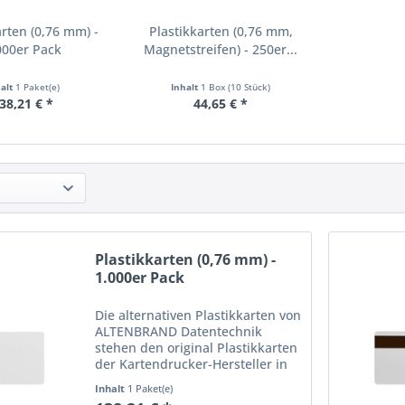
arten (0,76 mm) -
Plastikkarten (0,76 mm,
000er Pack
Magnetstreifen) - 250er...
halt
1 Paket(e)
Inhalt
1 Box (10 Stück)
38,21 € *
44,65 € *
Plastikkarten (0,76 mm) -
1.000er Pack
Die alternativen Plastikkarten von
ALTENBRAND Datentechnik
stehen den original Plastikkarten
der Kartendrucker-Hersteller in
nichts nach. Sie sind Reinweiß
Inhalt
1 Paket(e)
und beschreibbar, optional auch