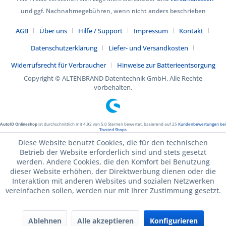
und ggf. Nachnahmegebühren, wenn nicht anders beschrieben
AGB
Über uns
Hilfe / Support
Impressum
Kontakt
Datenschutzerklärung
Liefer- und Versandkosten
Widerrufsrecht für Verbraucher
Hinweise zur Batterieentsorgung
Copyright © ALTENBRAND Datentechnik GmbH. Alle Rechte
vorbehalten.
AutoID Onlineshop
ist durchschnittlich mit
4.92
von
5.0
Sternen bewertet, basierend auf
25
Kundenbewertungen bei
Trusted Shops
Diese Website benutzt Cookies, die für den technischen
Betrieb der Website erforderlich sind und stets gesetzt
werden. Andere Cookies, die den Komfort bei Benutzung
dieser Website erhöhen, der Direktwerbung dienen oder die
Interaktion mit anderen Websites und sozialen Netzwerken
vereinfachen sollen, werden nur mit Ihrer Zustimmung gesetzt.
Ablehnen
Alle akzeptieren
Konfigurieren