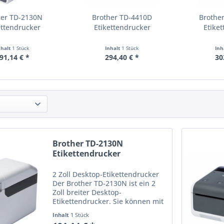
her TD-2130N
Brother TD-4410D
Brothe
ettendrucker
Etikettendrucker
Etike
nhalt
1 Stück
Inhalt
1 Stück
Inh
91,14 € *
294,40 € *
30
Brother TD-2130N
Etikettendrucker
2 Zoll Desktop-Etikettendrucker
Der Brother TD-2130N ist ein 2
Zoll breiter Desktop-
Etikettendrucker. Sie können mit
der Druckgeschwindigkeit von
Inhalt
1 Stück
max. 152,4 mm/Sekunde und 300