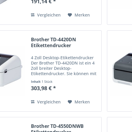
191,14 € *
dpi Auflösung Thermodirekt-
Etiketten drucken. Der Drucker...
Vergleichen
Merken
Brother TD-4420DN
Etikettendrucker
4 Zoll Desktop-Etikettendrucker
Der Brother TD-4420DN ist ein 4
Zoll breiter Desktop-
Etikettendrucker. Sie können mit
der Druckgeschwindigkeit von
Inhalt
1 Stück
max. 203 mm/Sekunde und 203
303,98 € *
dpi Thermodirekt-Etiketten
drucken. Der Drucker verfügt
über...
Vergleichen
Merken
Brother TD-4550DNWB