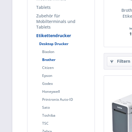
Tablets
Brot
Zubehör für
Etik
Mobilterminals und
Tablets
I
1
Etikettendrucker
Desktop Drucker
Bixolon
Brother
Filtern
Citizen
Epson
Godex
Honeywell
Printronix Auto-ID
Sato
Toshiba
TSC
Zebra