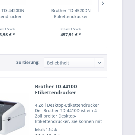
r TD-4420DN
Brother TD-4520DN
Brother 
ttendrucker
Etikettendrucker
Etikett
alt
1 Stück
Inhalt
1 Stück
Inha
3,98 € *
457,91 € *
501,
Sortierung:
Brother TD-4410D
Etikettendrucker
4 Zoll Desktop-Etikettendrucker
Der Brother TD-4410D ist ein 4
Zoll breiter Desktop-
Etikettendrucker. Sie können mit
der Druckgeschwindigkeit von
Inhalt
1 Stück
max. 203 mm/Sekunde und 203