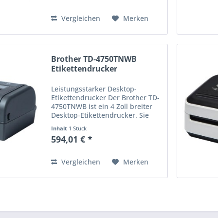
Thermotransfer-Etiketten
drucken. Der...
Vergleichen
Merken
Brother TD-4750TNWB
Etikettendrucker
Leistungsstarker Desktop-
Etikettendrucker Der Brother TD-
4750TNWB ist ein 4 Zoll breiter
Desktop-Etikettendrucker. Sie
können mit der
Inhalt
1 Stück
Druckgeschwindigkeit von max.
594,01 € *
152 mm/Sekunde und 300 dpi
Thermodirekt- und
Thermotransfer-Etiketten...
Vergleichen
Merken