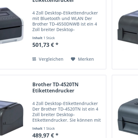
Etikettendrucker
4 Zoll Desktop-Etikettendrucker
mit Bluetooth und WLAN Der
Brother TD-4550DNWB ist ein 4
Zoll breiter Desktop-
Etikettendrucker. Sie können mit
Inhalt
1 Stück
der Druckgeschwindigkeit von
501,73 € *
max. 152 mm/Sekunde und 300
dpi Thermodirekt-Etiketten
drucken....
Vergleichen
Merken
Brother TD-4520TN
Etikettendrucker
4 Zoll Desktop-Etikettendrucker
Der Brother TD-4520TN ist ein 4
Zoll breiter Desktop-
Etikettendrucker. Sie können mit
der Druckgeschwindigkeit von
Inhalt
1 Stück
max. 127 mm/Sekunde und 300
489,97 € *
dpi Thermodirekt- und