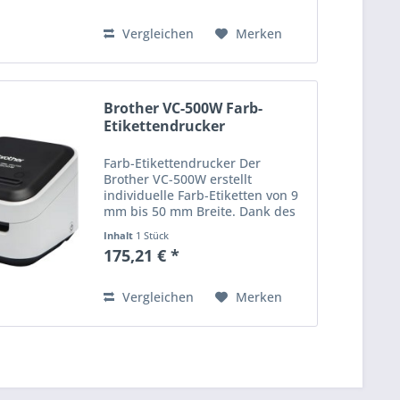
Thermodirekt- und
Thermotransfer-Etiketten...
Vergleichen
Merken
Brother VC-500W Farb-
Etikettendrucker
Farb-Etikettendrucker Der
Brother VC-500W erstellt
individuelle Farb-Etiketten von 9
mm bis 50 mm Breite. Dank des
ZINK Farbdruck-Verfahrens wird
Inhalt
1 Stück
keine Tinte benötigt. Über USB
175,21 € *
und WLAN können via PC, Mac,
iOS und Android den Drucker...
Vergleichen
Merken