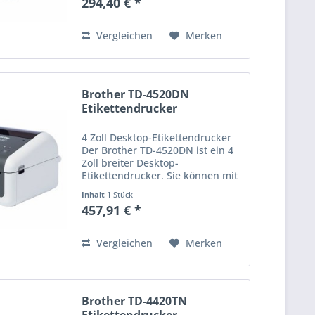
294,40 € *
dpi Thermodirekt-Etiketten
drucken. Der Drucker verfügt
über...
Vergleichen
Merken
Brother TD-4520DN
Etikettendrucker
4 Zoll Desktop-Etikettendrucker
Der Brother TD-4520DN ist ein 4
Zoll breiter Desktop-
Etikettendrucker. Sie können mit
der Druckgeschwindigkeit von
Inhalt
1 Stück
max. 152 mm/Sekunde und 300
457,91 € *
dpi Thermodirekt-Etiketten
drucken. Der Drucker verfügt
über...
Vergleichen
Merken
Brother TD-4420TN