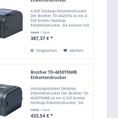
Etikettendrucker
4 Zoll Desktop-Etikettendrucker
Der Brother TD-4420TN ist ein 4
Zoll breiter Desktop-
Etikettendrucker. Sie können mit
der Druckgeschwindigkeit von
Inhalt
1 Stück
max. 152 mm/Sekunde und 203
387,37 € *
dpi Thermodirekt- und
Thermotransfer-Etiketten
drucken. Der...
Vergleichen
Merken
Brother TD-4650TNWB
Etikettendrucker
Leistungsstarker Desktop-
Etikettendrucker Der Brother TD-
4650TNWB ist ein 4 Zoll breiter
Desktop-Etikettendrucker. Sie
können mit der
Inhalt
1 Stück
Druckgeschwindigkeit von max.
433,54 € *
203 mm/Sekunde und 203 dpi