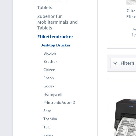
Tablets
Citi
Zubehör für
Etik
Mobilterminals und
Tablets
I
1.
Etikettendrucker
Desktop Drucker
Bixolon
Brother
Filtern
Citizen
Epson
Godex
Honeywell
Printronix Auto-ID
Sato
Toshiba
TSC
Zebra