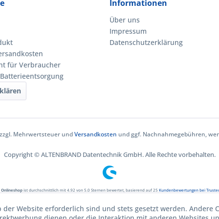
ce
Informationen
Über uns
Impressum
dukt
Datenschutzerklärung
Versandkosten
ht für Verbraucher
 Batterieentsorgung
klären
h zzgl. Mehrwertsteuer und
Versandkosten
und ggf. Nachnahmegebühren, wenn
Copyright © ALTENBRAND Datentechnik GmbH. Alle Rechte vorbehalten.
 Onlineshop
ist durchschnittlich mit
4.92
von
5.0
Sternen bewertet, basierend auf
25
Kundenbewertungen bei Truste
b der Website erforderlich sind und stets gesetzt werden. Andere C
irektwerbung dienen oder die Interaktion mit anderen Websites u