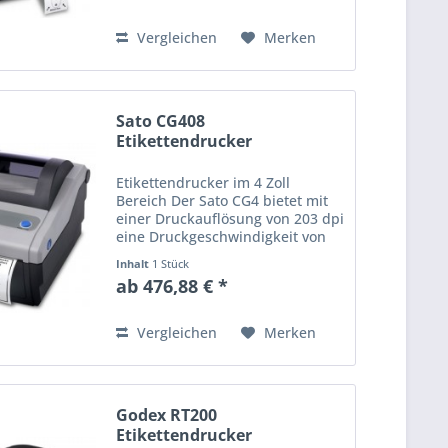
verschiedenen
Schnittstellenkombinationen...
Vergleichen
Merken
Sato CG408
Etikettendrucker
Etikettendrucker im 4 Zoll
Bereich Der Sato CG4 bietet mit
einer Druckauflösung von 203 dpi
eine Druckgeschwindigkeit von
bis zu 100 mm pro Sekunde bei
Inhalt
1 Stück
einer Druckbreite von maximal
ab 476,88 € *
105 mm. Der Sato CG408
Etikettendrucker ist mit...
Vergleichen
Merken
Godex RT200
Etikettendrucker