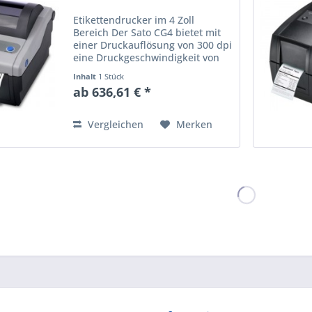
Etikettendrucker im 4 Zoll
Bereich Der Sato CG4 bietet mit
einer Druckauflösung von 300 dpi
eine Druckgeschwindigkeit von
bis zu 100 mm pro Sekunde bei
Inhalt
1 Stück
einer Druckbreite von maximal
ab 636,61 € *
105 mm. Der Sato CG412
Etikettendrucker ist mit...
Vergleichen
Merken