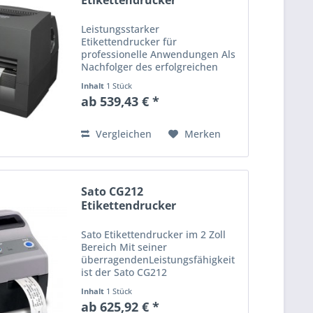
Etikettendrucker
Leistungsstarker
Etikettendrucker für
professionelle Anwendungen Als
Nachfolger des erfolgreichen
Citizen CL-S631 erwartet Sie mit
Inhalt
1 Stück
dem Citizen CL-S631II
ab 539,43 € *
Etikettendrucker ein optimiertes
Gerät für eine absolut
professionelle Produktion...
Vergleichen
Merken
Sato CG212
Etikettendrucker
Sato Etikettendrucker im 2 Zoll
Bereich Mit seiner
überragendenLeistungsfähigkeit
ist der Sato CG212
Etikettendrucker im 2 Zoll
Inhalt
1 Stück
Bereich einer der besten seiner
ab 625,92 € *
Klasse. Diese Modelle gibt esmit