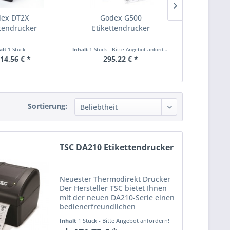
ex DT2X
Godex G500
Godex
ttendrucker
Etikettendrucker
Etikett
alt
1 Stück
Inhalt
1 Stück - Bitte Angebot anfordern!
Inhalt
1 Stück - Bi
14,56 € *
295,22 € *
353,
Sortierung:
TSC DA210 Etikettendrucker
Neuester Thermodirekt Drucker
Der Hersteller TSC bietet Ihnen
mit der neuen DA210-Serie einen
bedienerfreundlichen
Thermodirekt Drucker. Optional
Inhalt
1 Stück - Bitte Angebot anfordern!
können Sie dieses mit 203 dpi