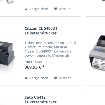
Schnittstellenkombinationen...
Vergleichen
Merken
Citizen CL-S400DT
Etikettendrucker
Ticket- und Etikettendrucker auf
kleiner Stellfläche Mit dem
Citizen CL-S400DT können Sie
sowohl Leporello-Medien als
auch Standard-Rollenmedien
Inhalt
1 Stück
zum Druck von Etiketten oder
369,93 € *
Belegen bedrucken. Tickets und
Etiketten können hinter dem...
Vergleichen
Merken
Sato CG412
Etikettendrucker