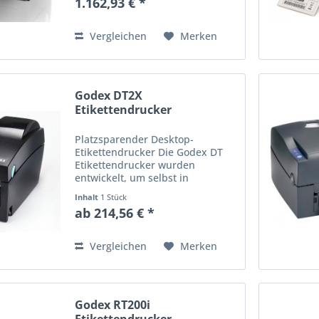
1.162,93 € *
Drucker (Druckbreite = 168 mm)
auf den Markt gebracht. Wie
auch der "kleine...
Vergleichen
Merken
Godex DT2X
Etikettendrucker
Platzsparender Desktop-
Etikettendrucker Die Godex DT
Etikettendrucker wurden
entwickelt, um selbst in
Einsatzbereichen mit beengtem
Inhalt
1 Stück
Raumangebot zu arbeiten
ab 214,56 € *
(Wandmontage möglich). Sie
können hierbei zwischen einen 2
Zoll Etikettendrucker...
Vergleichen
Merken
Godex RT200i