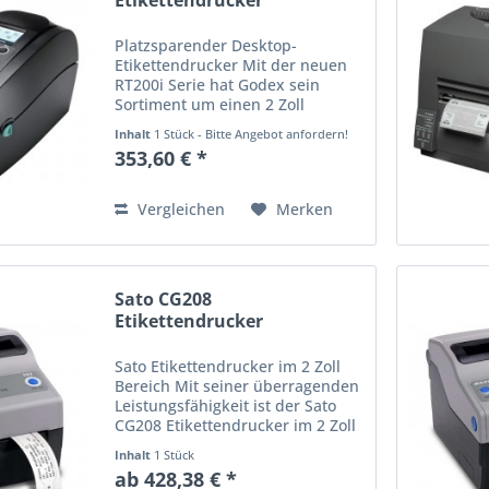
Etikettendrucker
Platzsparender Desktop-
Etikettendrucker Mit der neuen
RT200i Serie hat Godex sein
Sortiment um einen 2 Zoll
Thermotransfer-Drucker mit
Inhalt
1 Stück - Bitte Angebot anfordern!
Display erweitert. Der
353,60 € *
Etikettendrucker wird
standardmäßig mit USB- und
LAN-Schnittstelle geliefert...
Vergleichen
Merken
Sato CG208
Etikettendrucker
Sato Etikettendrucker im 2 Zoll
Bereich Mit seiner überragenden
Leistungsfähigkeit ist der Sato
CG208 Etikettendrucker im 2 Zoll
Bereich einer der besten seiner
Inhalt
1 Stück
Klasse. Diese Modelle gibt esmit
ab 428,38 € *
verschiedenen