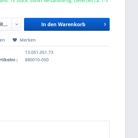
nd. 15 Stück..Sofort versandfertig, Lieferzeit ca. 1-3
In den
Warenkorb
hen
Merken
13.051.051.73
tikelnr.:
880010-050