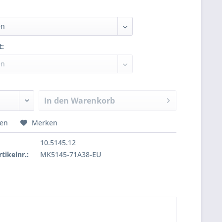
t:
In den
Warenkorb
hen
Merken
10.5145.12
tikelnr.:
MK5145-71A38-EU