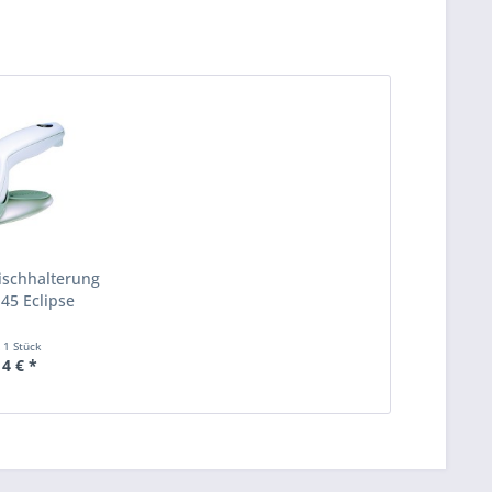
ischhalterung
45 Eclipse
t
1 Stück
14 € *