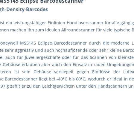
MS5145 Eclipse Barcodescanner"
igh-Density-Barcodes
st ein leistungsfähiger Einlinien-Handlaserscanner für alle gän
nen machen ihn zum idealen Allroundscanner für viele typisch
Honeywell MS5145 Eclipse Barcodescanner durch die moderne La
te sehr aggressiv und auch hochauflösende oder sehr kleine Barcode
el auch für Juweliergeschäfte oder für das Scannen von kleinst
 Gehäuse erlauben aber auch den Einsatz in rauen Umgebungen: E
en ist sein Gehäuse versiegelt gegen Einflüsse der Luftve
 Barcodescanner liegt bei -40°C bis 60°C, wodurch er ideal in de
97 g zählt er zu den Leichtgewichten unter den Handscannern un