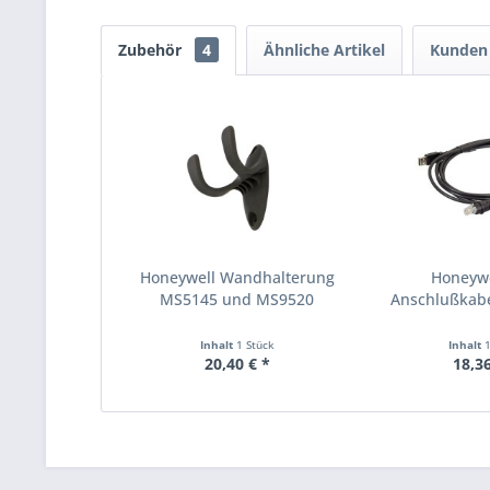
Zubehör
4
Ähnliche Artikel
Kunden 
Honeywell Wandhalterung
Honeyw
MS5145 und MS9520
Anschlußkabel
5145
Inhalt
1 Stück
Inhalt
20,40 € *
18,36