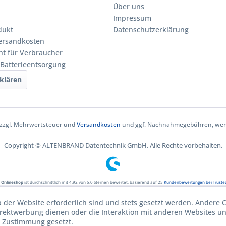
Über uns
Impressum
dukt
Datenschutzerklärung
Versandkosten
ht für Verbraucher
 Batterieentsorgung
klären
h zzgl. Mehrwertsteuer und
Versandkosten
und ggf. Nachnahmegebühren, wenn
Copyright © ALTENBRAND Datentechnik GmbH. Alle Rechte vorbehalten.
 Onlineshop
ist durchschnittlich mit
4.92
von
5.0
Sternen bewertet, basierend auf
25
Kundenbewertungen bei Truste
b der Website erforderlich sind und stets gesetzt werden. Andere C
irektwerbung dienen oder die Interaktion mit anderen Websites u
r Zustimmung gesetzt.