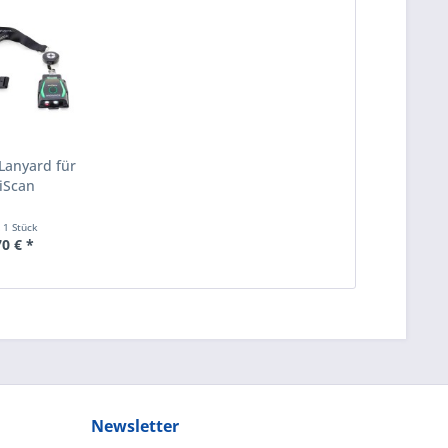
 Lanyard für
iScan
t
1 Stück
70 € *
Newsletter