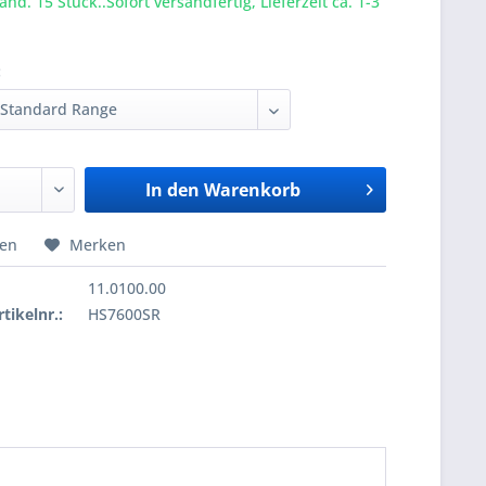
nd. 15 Stück..Sofort versandfertig, Lieferzeit ca. 1-3
:
In den
Warenkorb
hen
Merken
11.0100.00
tikelnr.:
HS7600SR